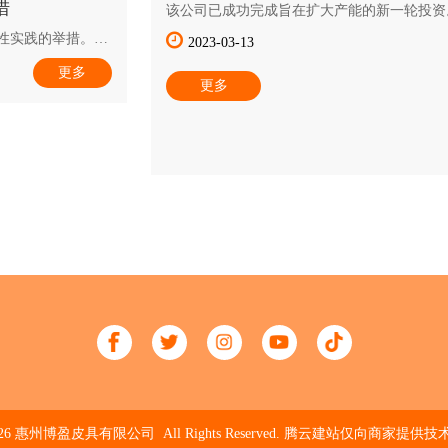
措
该公司已成功完成旨在扩大产能的新一轮投资
博罗县石湾镇，以其高品质的皮包、钱包和其
性实践的举措。该
2023-03-13
闻名。
碳足迹和推广环保
更多
更多
026 惠州博盈皮具有限公司 All Rights Reserved.
腾云建站仅向商家提供技