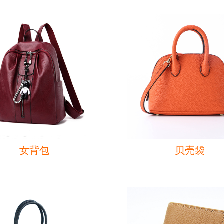
女背包
贝壳袋