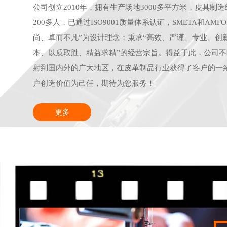
公司创立2010年，拥有生产场地3000多平方米，皮具制
200多人，已通过ISO9001质量体系认证，SMETA和AM
尚、卓而不凡”为设计理念；秉承“高效、严谨、专业、创
本、以质取胜、精益求精”的经营宗旨。得益于此，公司
射到国内外的广大地区，在皮革制品行业获得了客户的一
户创造价值为己任，期待为您服务！
更多